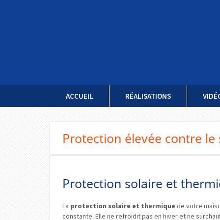
Aller
ACCUEIL
RÉALISATIONS
VIDÉ
au
contenu
principal
Protection élevée contre le s
Protection solaire et therm
La
protection solaire et thermique
de votre maison
constante. Elle ne refroidit pas en hiver et ne surchauf