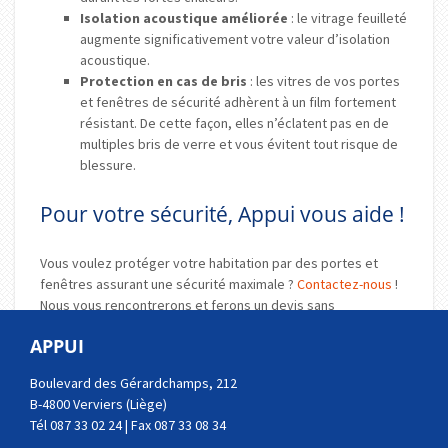
Isolation acoustique améliorée
: le vitrage feuilleté
augmente significativement votre valeur d’isolation
acoustique.
Protection en cas de bris
: les vitres de vos portes
et fenêtres de sécurité adhèrent à un film fortement
résistant. De cette façon, elles n’éclatent pas en de
multiples bris de verre et vous évitent tout risque de
blessure.
Pour votre sécurité, Appui vous aide !
Vous voulez protéger votre habitation par des portes et
fenêtres assurant une sécurité maximale ?
Contactez-nous
!
Nous vous rencontrerons et ferons un devis sans
engagement.
APPUI
Boulevard des Gérardchamps, 212
B-4800 Verviers (Liège)
Autres techniques...
Tél 087 33 02 24 | Fax 087 33 08 34