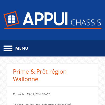
MENU
Aller
au
contenu
Prime & Prêt région
principal
Wallonne
Publié le : 19/12/13 à 09h55
Le prêt EcoPack 0% et la prime de 45€/m²