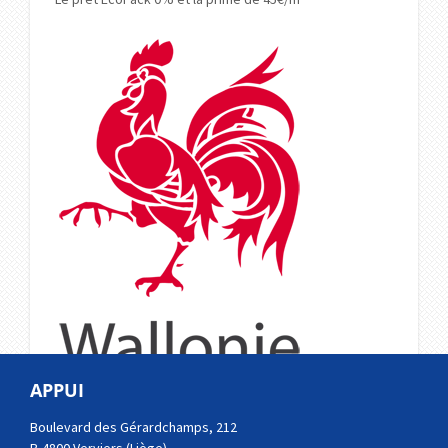
APPUI
Boulevard des Gérardchamps, 212
À lire aussi...