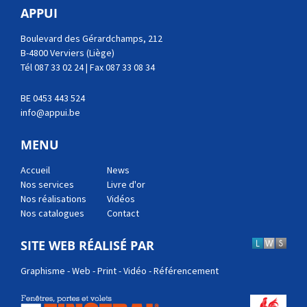
APPUI
Boulevard des Gérardchamps, 212
B-4800 Verviers (Liège)
À lire aussi...
Tél 087 33 02 24 | Fax 087 33 08 34
BE 0453 443 524
info@appui.be
←
Portes de garages sectionnelles pour
habitations
MENU
Accueil
News
Nos services
Livre d'or
Nos réalisations
Vidéos
Nos catalogues
Contact
SITE WEB RÉALISÉ PAR
Graphisme - Web - Print - Vidéo - Référencement