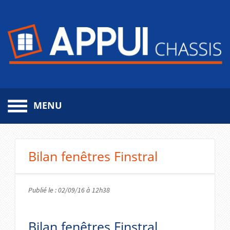
MENU
Aller
au
contenu
Bilan fenêtres Finstral
principal
Publié le : 02/09/16 à 12h38
Bilan fenêtres Finstral