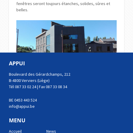
fenêtres seront toujours étanches, solides, sûres et
belles.
APPUI
Boulevard des Gérardchamps, 212
B-4800 Verviers (Liège)
Tél 087 33 02 24 | Fax 087 33 08 34
À lire aussi...
BE 0453 443 524
info@appui.be
←
showroom – studio partner Finstral
MENU
Accueil
News